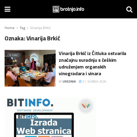
Home
Tag
Vinarija Brkić
Oznaka:
Vinarija Brkić
Vinarija Brkić iz Čitluka ostvarila
O VINU
značajnu suradnju s češkim
udruženjem organskih
vinogradara i vinara
BY
UREDNIK
21. SVIBNJA 2026.