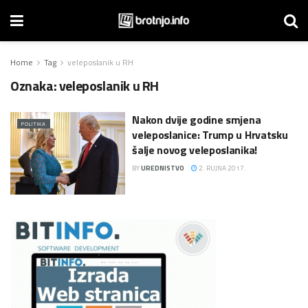
Home
Tag
veleposlanik u RH
Oznaka:
veleposlanik u RH
Nakon dvije godine smjena
POLITIKA
veleposlanice: Trump u Hrvatsku
šalje novog veleposlanika!
BY
UREDNISTVO
2. RUJNA 2017.