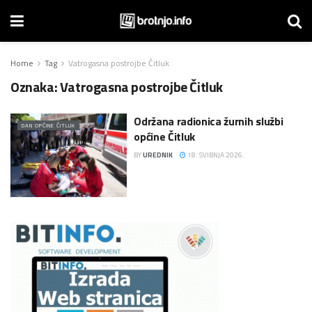
Home
Tag
Vatrogasna postrojbe Čitluk
Oznaka:
Vatrogasna postrojbe Čitluk
Održana radionica žurnih službi
DAN OPĆINE ČITLUK
općine Čitluk
BY
UREDNIK
18. SVIBNJA 2026.