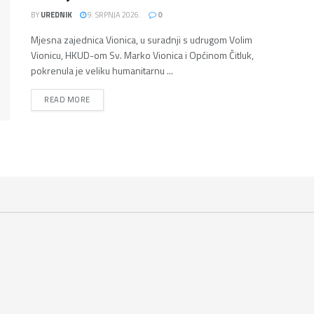
BY
UREDNIK
9. SRPNJA 2026.
0
Mjesna zajednica Vionica, u suradnji s udrugom Volim
Vionicu, HKUD-om Sv. Marko Vionica i Općinom Čitluk,
pokrenula je veliku humanitarnu ...
DETAILS
READ MORE