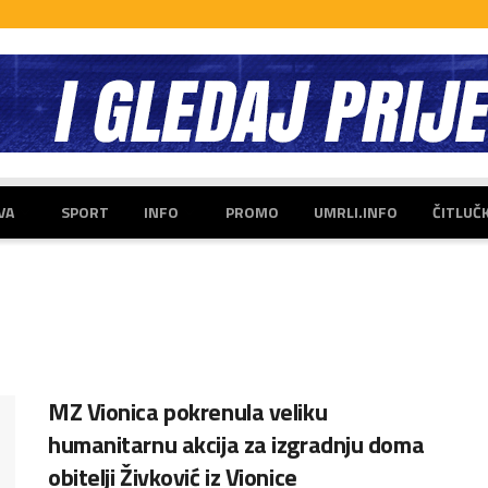
VA
SPORT
INFO
PROMO
UMRLI.INFO
ČITLUČ
MZ Vionica pokrenula veliku
humanitarnu akcija za izgradnju doma
obitelji Živković iz Vionice