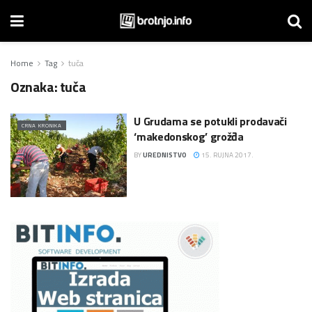
Home
Tag
tuča
Oznaka:
tuča
U Grudama se potukli prodavači
CRNA KRONIKA
‘makedonskog’ grožđa
BY
UREDNISTVO
15. RUJNA 2017.