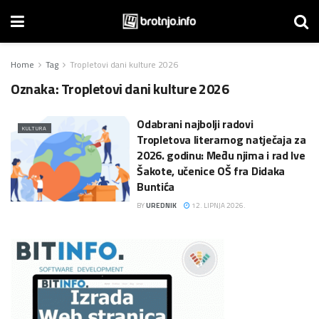
Home
Tag
Tropletovi dani kulture 2026
Oznaka:
Tropletovi dani kulture 2026
Odabrani najbolji radovi
KULTURA
Tropletova literarnog natječaja za
2026. godinu: Među njima i rad Ive
Šakote, učenice OŠ fra Didaka
Buntića
BY
UREDNIK
12. LIPNJA 2026.