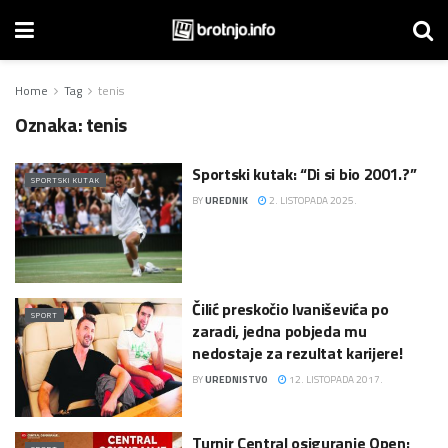
Home
Tag
tenis
Oznaka:
tenis
Sportski kutak: “Di si bio 2001.?”
SPORTSKI KUTAK
BY
UREDNIK
2. LISTOPADA 2025.
Čilić preskočio Ivaniševića po
SPORT
zaradi, jedna pobjeda mu
nedostaje za rezultat karijere!
BY
UREDNISTVO
12. LISTOPADA 2017.
Turnir Central osiguranje Open: