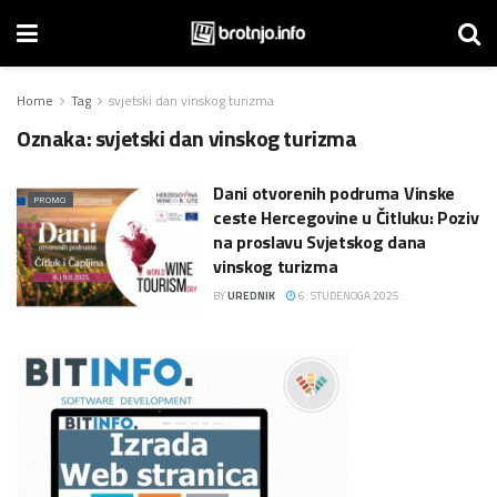
Home
Tag
svjetski dan vinskog turizma
Oznaka:
svjetski dan vinskog turizma
Dani otvorenih podruma Vinske
PROMO
ceste Hercegovine u Čitluku: Poziv
na proslavu Svjetskog dana
vinskog turizma
BY
UREDNIK
6. STUDENOGA 2025.