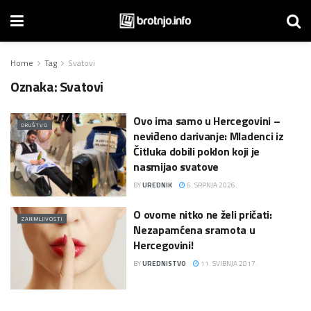
Home
Tag
Svatovi
Oznaka:
Svatovi
Ovo ima samo u Hercegovini –
DRUŠTVO
neviđeno darivanje: Mladenci iz
Čitluka dobili poklon koji je
nasmijao svatove
BY
UREDNIK
6. SRPNJA 2026.
O ovome nitko ne želi pričati:
ZANIMLJIVOSTI
Nezapamćena sramota u
Hercegovini!
BY
UREDNISTVO
11. SVIBNJA 2017.