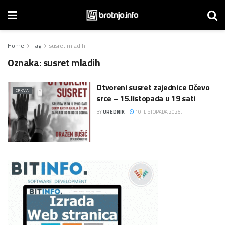
Home
Tag
susret mladih
Oznaka:
susret mladih
Otvoreni susret zajednice Očevo
CRKVA
srce – 15.listopada u 19 sati
BY
UREDNIK
10. LISTOPADA 2025.