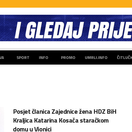
VA
SPORT
INFO
PROMO
UMRLI.INFO
ČITLUČ
Posjet članica Zajednice žena HDZ BiH
Kraljica Katarina Kosača staračkom
domu u Vionici