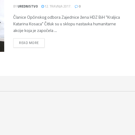
BY
UREDNISTVO
12. TRAVNJA 2017.
0
Članice Općinskog odbora Zajednice žena HDZ BiH "Kraljica
Katarina Kosaca" Čitluk su u sklopu nastavka humanitarne
akcije koja je započela ...
DETAILS
READ MORE