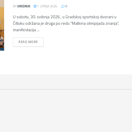
BY
UREDNIK
1. LIPNJA 2026.
0
U subotu, 30. svibnja 2026., u Gradskoj sportskoj dvorani u
Čitluku održana je druga po redu “Matkina olimpijada znanja”,
manifestacija ...
DETAILS
READ MORE