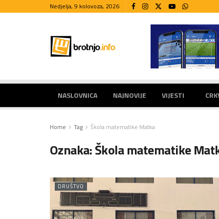
Nedjelja, 9 kolovoza, 2026
NASLOVNICA
NAJNOVIJE
VIJESTI
CRK
Home
Tag
Škola matematike Matka
Oznaka:
Škola matematike Mat
DRUŠTVO