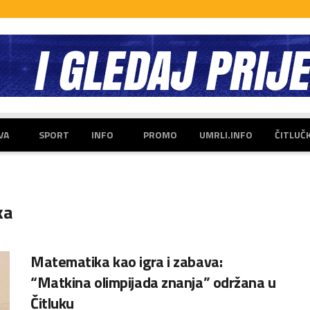
VA
SPORT
INFO
PROMO
UMRLI.INFO
ČITLUČ
ka
Matematika kao igra i zabava:
“Matkina olimpijada znanja” održana u
Čitluku