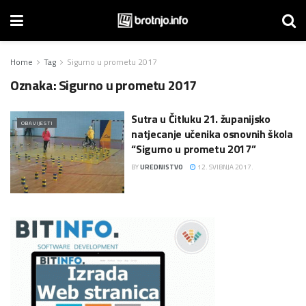
Home
Tag
Sigurno u prometu 2017
Oznaka:
Sigurno u prometu 2017
Sutra u Čitluku 21. županijsko
OBAVIJESTI
natjecanje učenika osnovnih škola
“Sigurno u prometu 2017”
BY
UREDNISTVO
12. SVIBNJA 2017.