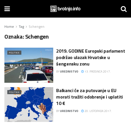
Home
Tag
Schengen
Oznaka:
Schengen
2019. GODINE Europski parlament
POLITIKA
podržao ulazak Hrvatske u
šengensku zonu
BY
UREDNISTVO
13. PROSINCA 2017.
Balkanci će za putovanje u EU
POLITIKA
morati tražiti odobrenje i uplatiti
10 €
BY
UREDNISTVO
20. LISTOPADA 2017.