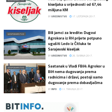
GOSPODARSTVO
kiseljaka u vrijednosti od 67,44
milijuna KM
BY
UREDNISTVO
17. LISTOPADA 2017.
Bili jamci za kredite: Dugovi
GOSPODARSTVO
Agrokora iz RH prijete potpuno
ugušiti Ledo iz Čitluka te
Sarajevski kiseljak
BY
UREDNISTVO
26. SVIBNJA 2017.
Sastanak u Vladi FBiH: Agrokor u
GOSPODARSTVO
BiH nema dugovanja prema
radnicima i državi, postoji samo
dugovanje prema dobavljačima
BY
INFO
11. TRAVNJA 2017.