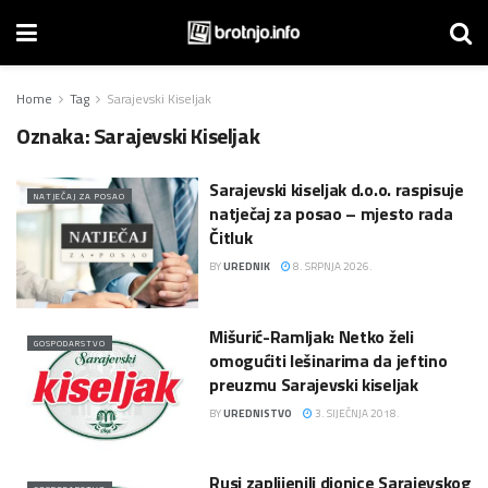
Home
Tag
Sarajevski Kiseljak
Oznaka:
Sarajevski Kiseljak
Sarajevski kiseljak d.o.o. raspisuje
NATJEČAJ ZA POSAO
natječaj za posao – mjesto rada
Čitluk
BY
UREDNIK
8. SRPNJA 2026.
Mišurić-Ramljak: Netko želi
GOSPODARSTVO
omogućiti lešinarima da jeftino
preuzmu Sarajevski kiseljak
BY
UREDNISTVO
3. SIJEČNJA 2018.
Rusi zaplijenili dionice Sarajevskog