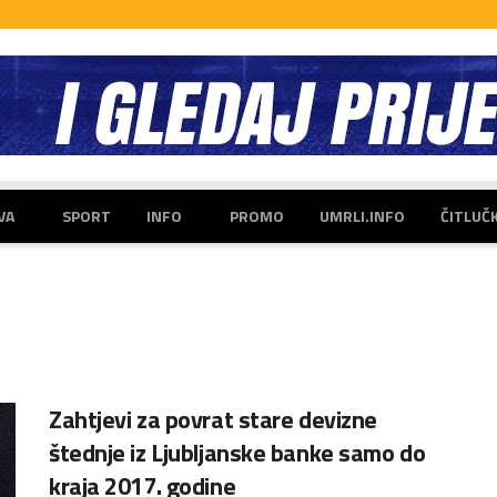
VA
SPORT
INFO
PROMO
UMRLI.INFO
ČITLUČ
Zahtjevi za povrat stare devizne
štednje iz Ljubljanske banke samo do
kraja 2017. godine