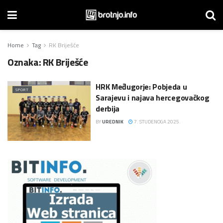
Home
Tag
RK Briješće
Oznaka:
RK Briješće
HRK Međugorje: Pobjeda u
SPORT
Sarajevu i najava hercegovačkog
derbija
BY
UREDNIK
7. STUDENOGA 2025.