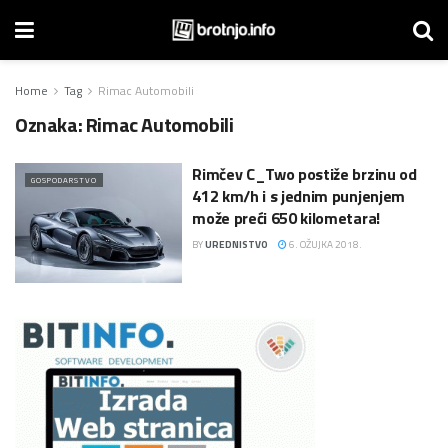
Home
Tag
Rimac Automobili
Oznaka:
Rimac Automobili
Rimčev C_Two postiže brzinu od
GOSPODARSTVO
412 km/h i s jednim punjenjem
može preći 650 kilometara!
BY
UREDNISTVO
6. OŽUJKA 2018.