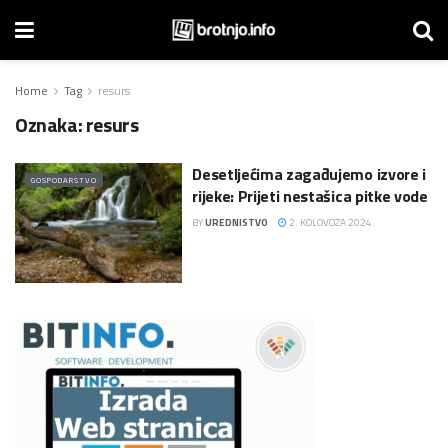
Home
Tag
resurs
Oznaka:
resurs
Desetljećima zagađujemo izvore i
GOSPODARSTVO
rijeke: Prijeti nestašica pitke vode
BY
UREDNISTVO
2. KOLOVOZA 2024.