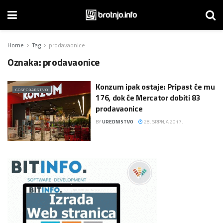
Home
Tag
prodavaonice
Oznaka:
prodavaonice
Konzum ipak ostaje: Pripast će mu
GOSPODARSTVO
176, dok će Mercator dobiti 83
prodavaonice
BY
UREDNISTVO
28. SRPNJA 2017.