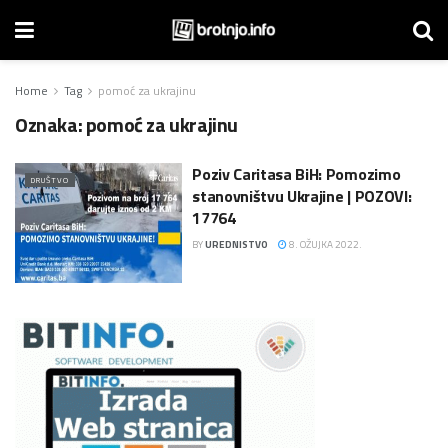
Home
Tag
pomoć za ukrajinu
Oznaka:
pomoć za ukrajinu
Poziv Caritasa BiH: Pomozimo
DRUŠTVO
stanovništvu Ukrajine | POZOVI:
17764
BY
UREDNISTVO
8. OŽUJKA 2022.