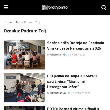
Home
Tag
Podrum Tolj
Oznaka:
Podrum Tolj
Snažna priča Brotnja na Festivalu
O VINU
Vinske ceste Hercegovine 2026
BY
UREDNIK
21. SVIBNJA 2026.
BiH jedina na svijetu u nazivu
O VINU
sadrži vina: “Nismo mi
Hercegopatlidžan”
BY
UREDNISTVO
12. VELJAČE 2023.
FOTO: Poznati glumci uživali u