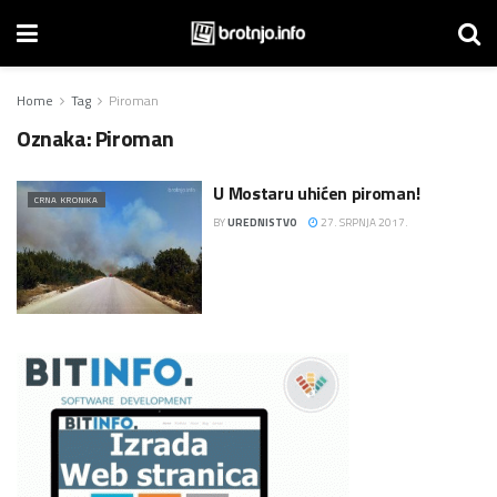
Home
Tag
Piroman
Oznaka:
Piroman
U Mostaru uhićen piroman!
CRNA KRONIKA
BY
UREDNISTVO
27. SRPNJA 2017.