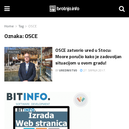
Home
Tag
OSCE
Oznaka:
OSCE
OSCE zatvorio ured u Stocu:
POLITIKA
Moore poručio kako je zadovoljan
situacijom u ovom gradu!
BY
UREDNISTVO
27. SRPNJA 2017.