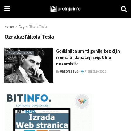
Home
Tag
Nikola Tesla
Oznaka:
Nikola Tesla
Godišnjica smrti genija bez čijih
NEKATEGORIZIRANO
izuma bi današnji svijet bio
nezamisliv
BY
UREDNISTVO
7. SIJEČNJA 2020.