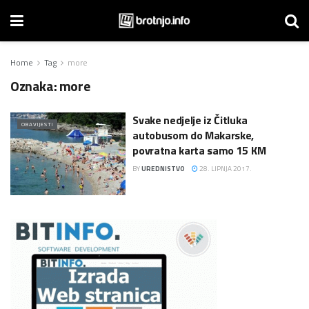
Home
Tag
more
Oznaka:
more
Svake nedjelje iz Čitluka
OBAVIJESTI
autobusom do Makarske,
povratna karta samo 15 KM
BY
UREDNISTVO
28. LIPNJA 2017.