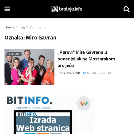
Home
Tag
Miro Gavran
Oznaka:
Miro Gavran
„Parovi“ Mire Gavrana u
KULTURA
ponedjeljak na Mostarskom
proljeću
BY
UREDNISTVO
14. TRAVNJA 2018.