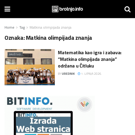
Home
Tag
Matkina olimpijada znanja
Oznaka:
Matkina olimpijada znanja
Matematika kao igra i zabava:
DRUŠTVO
“Matkina olimpijada znanja”
održana u Čitluku
BY
UREDNIK
1. LIPNJA 2026.