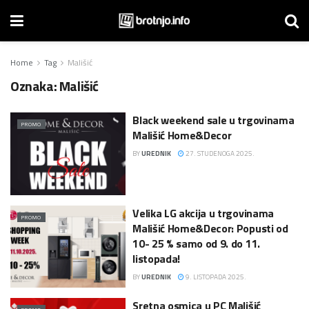
Home
Tag
Mališić
Oznaka:
Mališić
Black weekend sale u trgovinama
PROMO
Mališić Home&Decor
BY
UREDNIK
27. STUDENOGA 2025.
Velika LG akcija u trgovinama
PROMO
Mališić Home&Decor: Popusti od
10- 25 % samo od 9. do 11.
listopada!
BY
UREDNIK
9. LISTOPADA 2025.
Sretna osmica u PC Mališić