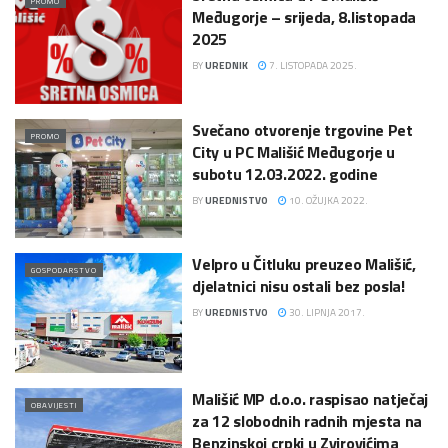
PROMO
Međugorje – srijeda, 8.listopada
2025
BY
UREDNIK
7. LISTOPADA 2025.
Svečano otvorenje trgovine Pet
PROMO
City u PC Mališić Međugorje u
subotu 12.03.2022. godine
BY
UREDNISTVO
10. OŽUJKA 2022.
Velpro u Čitluku preuzeo Mališić,
GOSPODARSTVO
djelatnici nisu ostali bez posla!
BY
UREDNISTVO
30. LIPNJA 2017.
Mališić MP d.o.o. raspisao natječaj
OBAVIJESTI
za 12 slobodnih radnih mjesta na
Benzinskoj crpki u Zvirovićima