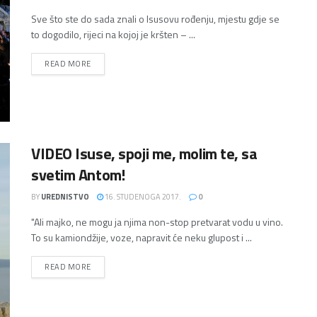
Sve što ste do sada znali o Isusovu rođenju, mjestu gdje se
to dogodilo, rijeci na kojoj je kršten – ...
DETAILS
READ MORE
VIDEO Isuse, spoji me, molim te, sa
svetim Antom!
BY
UREDNISTVO
16. STUDENOGA 2017.
0
"Ali majko, ne mogu ja njima non-stop pretvarat vodu u vino.
To su kamiondžije, voze, napravit će neku glupost i ...
DETAILS
READ MORE