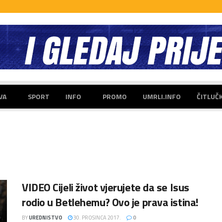
VA
SPORT
INFO
PROMO
UMRLI.INFO
ČITLUČ
VIDEO Cijeli život vjerujete da se Isus
rodio u Betlehemu? Ovo je prava istina!
BY
UREDNISTVO
30. PROSINCA 2017.
0