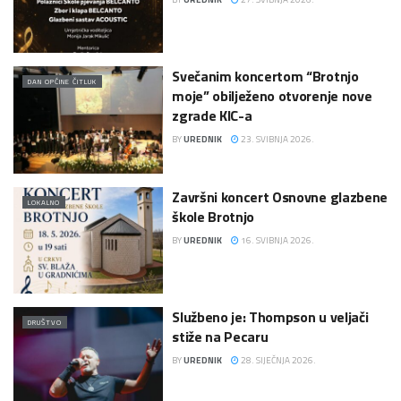
Svečanim koncertom “Brotnjo
DAN OPĆINE ČITLUK
moje” obilježeno otvorenje nove
zgrade KIC-a
BY
UREDNIK
23. SVIBNJA 2026.
Završni koncert Osnovne glazbene
LOKALNO
škole Brotnjo
BY
UREDNIK
16. SVIBNJA 2026.
Službeno je: Thompson u veljači
DRUŠTVO
stiže na Pecaru
BY
UREDNIK
28. SIJEČNJA 2026.