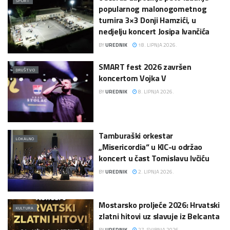
SPORT
popularnog malonogometnog
turnira 3×3 Donji Hamzići, u
nedjelju koncert Josipa Ivančića
BY
UREDNIK
18. LIPNJA 2026.
SMART fest 2026 završen
DRUŠTVO
koncertom Vojka V
BY
UREDNIK
8. LIPNJA 2026.
Tamburaški orkestar
LOKALNO
„Misericordia“ u KIC-u održao
koncert u čast Tomislavu Ivčiću
BY
UREDNIK
2. LIPNJA 2026.
Mostarsko proljeće 2026: Hrvatski
KULTURA
zlatni hitovi uz slavuje iz Belcanta
BY
UREDNIK
27. SVIBNJA 2026.