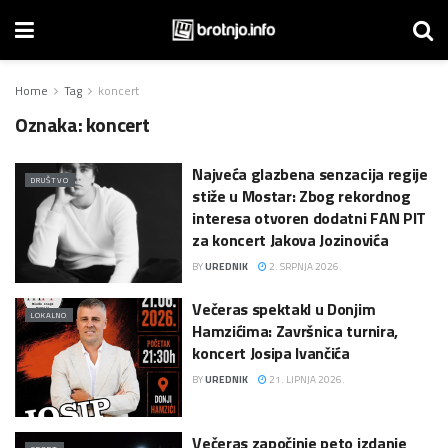
Home
Tag
koncert
Oznaka:
koncert
Najveća glazbena senzacija regije
DRUŠTVO
stiže u Mostar: Zbog rekordnog
interesa otvoren dodatni FAN PIT
za koncert Jakova Jozinovića
BY
UREDNIK
2. SRPNJA 2026.
Večeras spektakl u Donjim
LOKALNO
Hamzićima: Završnica turnira,
koncert Josipa Ivančića
BY
UREDNIK
21. LIPNJA 2026.
Večeras započinje peto izdanje