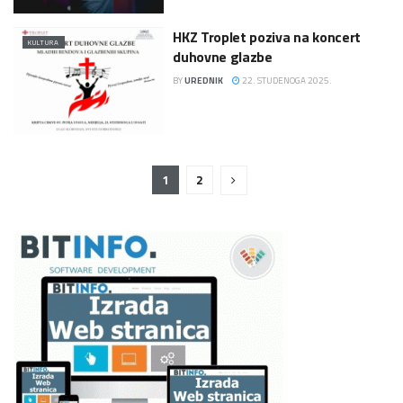
HKZ Troplet poziva na koncert
KULTURA
duhovne glazbe
BY
UREDNIK
22. STUDENOGA 2025.
1
2