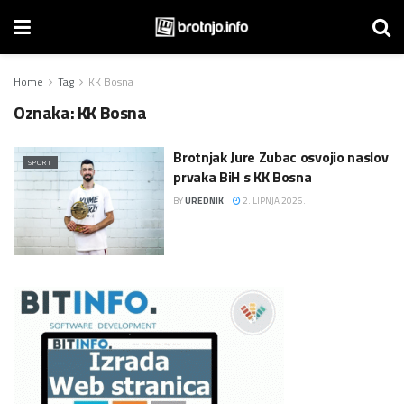
Home
Tag
KK Bosna
Oznaka:
KK Bosna
Brotnjak Jure Zubac osvojio naslov
SPORT
prvaka BiH s KK Bosna
BY
UREDNIK
2. LIPNJA 2026.