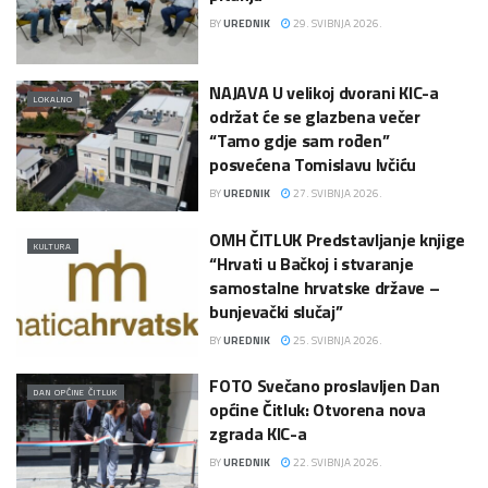
BY
UREDNIK
29. SVIBNJA 2026.
NAJAVA U velikoj dvorani KIC-a
LOKALNO
održat će se glazbena večer
“Tamo gdje sam rođen”
posvećena Tomislavu Ivčiću
BY
UREDNIK
27. SVIBNJA 2026.
OMH ČITLUK Predstavljanje knjige
KULTURA
“Hrvati u Bačkoj i stvaranje
samostalne hrvatske države –
bunjevački slučaj”
BY
UREDNIK
25. SVIBNJA 2026.
FOTO Svečano proslavljen Dan
DAN OPĆINE ČITLUK
općine Čitluk: Otvorena nova
zgrada KIC-a
BY
UREDNIK
22. SVIBNJA 2026.