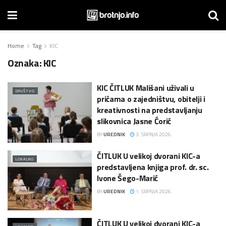
Home
Tag
KIC
Oznaka:
KIC
KIC ČITLUK Mališani uživali u
DRUŠTVO
pričama o zajedništvu, obitelji i
kreativnosti na predstavljanju
slikovnica Jasne Ćorić
BY
UREDNIK
3. SRPNJA 2026.
ČITLUK U velikoj dvorani KIC-a
LOKALNO
predstavljena knjiga prof. dr. sc.
Ivone Šego-Marić
BY
UREDNIK
1. SRPNJA 2026.
ČITLUK U velikoj dvorani KIC-a