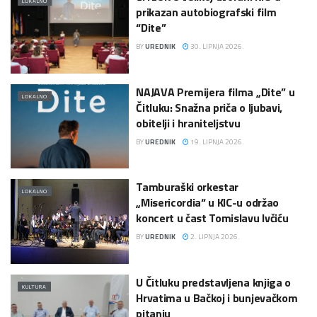
LOKALNO
prikazan autobiografski film
“Dite”
BY
UREDNIK
30. LIPNJA 2026.
NAJAVA Premijera filma „Dite” u
LOKALNO
Čitluku: Snažna priča o ljubavi,
obitelji i hraniteljstvu
BY
UREDNIK
19. LIPNJA 2026.
Tamburaški orkestar
LOKALNO
„Misericordia“ u KIC-u održao
koncert u čast Tomislavu Ivčiću
BY
UREDNIK
2. LIPNJA 2026.
U Čitluku predstavljena knjiga o
KULTURA
Hrvatima u Bačkoj i bunjevačkom
pitanju