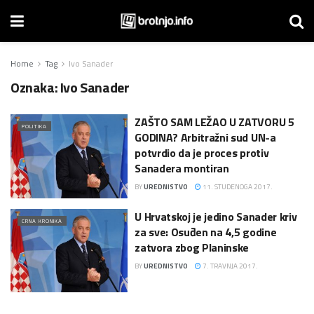
Home
Tag
Ivo Sanader
Oznaka:
Ivo Sanader
ZAŠTO SAM LEŽAO U ZATVORU 5
POLITIKA
GODINA? Arbitražni sud UN-a
potvrdio da je proces protiv
Sanadera montiran
BY
UREDNISTVO
11. STUDENOGA 2017.
U Hrvatskoj je jedino Sanader kriv
CRNA KRONIKA
za sve: Osuđen na 4,5 godine
zatvora zbog Planinske
BY
UREDNISTVO
7. TRAVNJA 2017.