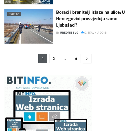
Boraci i branitelji izlaze na ulice: U
POLITIKA
Hercegovini prosvjeduju samo
Ljubušaci?
BY
UREDNISTVO
9. TRAVNJA 2018.
1
2
…
4