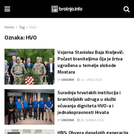
Home
Tag
HVO
Oznaka:
HVO
Vojarna Stanislav Baja Kraljević:
VIJESTI
Počast braniteljima čija je žrtva
ugrađena u temelje slobode
Mostara
BY
UREDNIK
14. LIPNJA 2026.
Suradnja hrvatskih institucija i
DRUŠTVO
braniteljskih udruga u službi
očuvanja digniteta HVO-a i
jednakopravnosti Hrvata
BY
UREDNIK
29. SVIBNJA 2026.
HNS: Obveza današnjih generacija