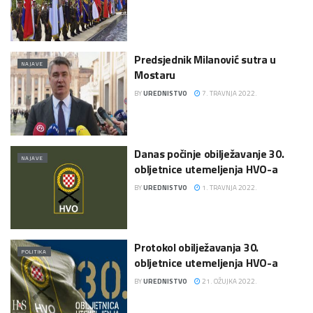
Predsjednik Milanović sutra u
NAJAVE
Mostaru
BY
UREDNISTVO
7. TRAVNJA 2022.
Danas počinje obilježavanje 30.
NAJAVE
obljetnice utemeljenja HVO-a
BY
UREDNISTVO
1. TRAVNJA 2022.
Protokol obilježavanja 30.
POLITIKA
obljetnice utemeljenja HVO-a
BY
UREDNISTVO
21. OŽUJKA 2022.