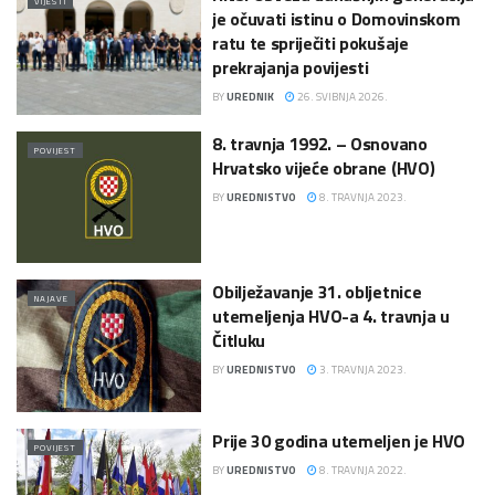
VIJESTI
je očuvati istinu o Domovinskom
ratu te spriječiti pokušaje
prekrajanja povijesti
BY
UREDNIK
26. SVIBNJA 2026.
8. travnja 1992. – Osnovano
POVIJEST
Hrvatsko vijeće obrane (HVO)
BY
UREDNISTVO
8. TRAVNJA 2023.
Obilježavanje 31. obljetnice
NAJAVE
utemeljenja HVO-a 4. travnja u
Čitluku
BY
UREDNISTVO
3. TRAVNJA 2023.
Prije 30 godina utemeljen je HVO
POVIJEST
BY
UREDNISTVO
8. TRAVNJA 2022.