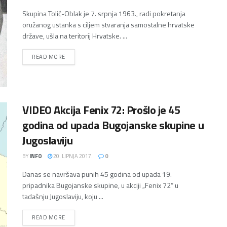
Skupina Tolić-Oblak je 7. srpnja 1963., radi pokretanja
oružanog ustanka s ciljem stvaranja samostalne hrvatske
države, ušla na teritorij Hrvatske. ...
DETAILS
READ MORE
VIDEO Akcija Fenix 72: Prošlo je 45
godina od upada Bugojanske skupine u
Jugoslaviju
BY
INFO
20. LIPNJA 2017.
0
Danas se navršava punih 45 godina od upada 19.
pripadnika Bugojanske skupine, u akciji „Fenix 72“ u
tadašnju Jugoslaviju, koju ...
DETAILS
READ MORE