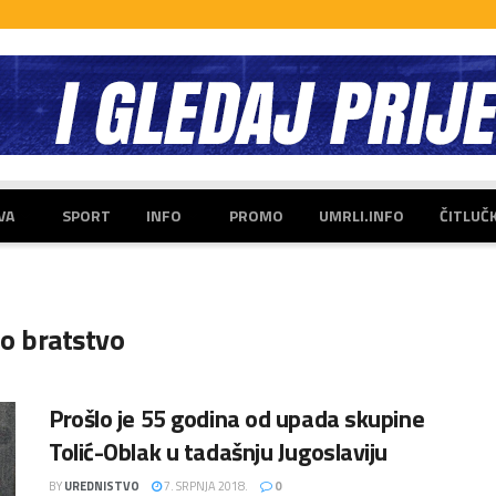
VA
SPORT
INFO
PROMO
UMRLI.INFO
ČITLUČ
o bratstvo
Prošlo je 55 godina od upada skupine
Tolić-Oblak u tadašnju Jugoslaviju
BY
UREDNISTVO
7. SRPNJA 2018.
0