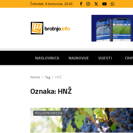
Četvrtak, 6 kolovoza, 2026
NASLOVNICA
NAJNOVIJE
VIJESTI
CRK
Home
Tag
HNŽ
Oznaka:
HNŽ
POLJOPRIVREDA