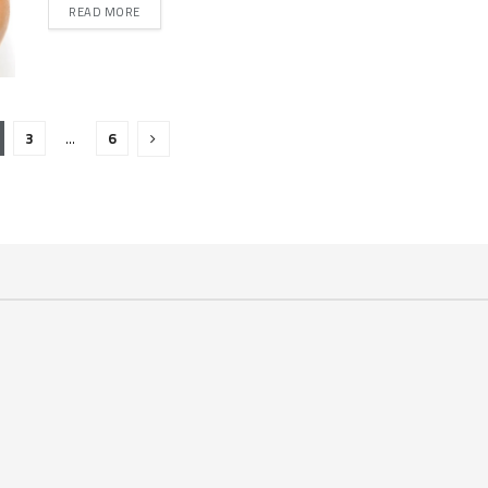
DETAILS
READ MORE
3
…
6