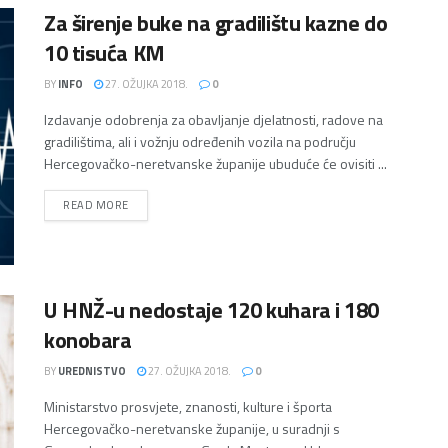
Za širenje buke na gradilištu kazne do
10 tisuća KM
BY
INFO
27. OŽUJKA 2018.
0
Izdavanje odobrenja za obavljanje djelatnosti, radove na
gradilištima, ali i vožnju određenih vozila na području
Hercegovačko-neretvanske županije ubuduće će ovisiti ...
DETAILS
READ MORE
U HNŽ-u nedostaje 120 kuhara i 180
konobara
BY
UREDNISTVO
27. OŽUJKA 2018.
0
Ministarstvo prosvjete, znanosti, kulture i športa
Hercegovačko-neretvanske županije, u suradnji s