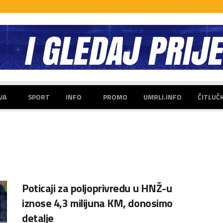
VA
SPORT
INFO
PROMO
UMRLI.INFO
ČITLUČ
Poticaji za poljoprivredu u HNŽ-u
iznose 4,3 milijuna KM, donosimo
detalje