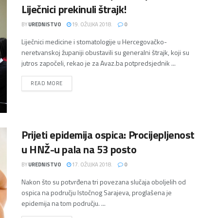
Liječnici prekinuli štrajk!
BY
UREDNISTVO
19. OŽUJKA 2018.
0
Liječnici medicine i stomatologije u Hercegovačko-
neretvanskoj županiji obustavili su generalni štrajk, koji su
jutros započeli, rekao je za Avaz.ba potpredsjednik ...
DETAILS
READ MORE
Prijeti epidemija ospica: Procijepljenost
u HNŽ-u pala na 53 posto
BY
UREDNISTVO
17. OŽUJKA 2018.
0
Nakon što su potvrđena tri povezana slučaja oboljelih od
ospica na području Istočnog Sarajeva, proglašena je
epidemija na tom području. ...