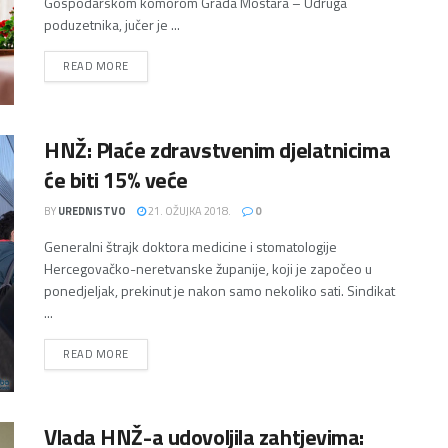
Gospodarskom komorom Grada Mostara – Udruga
poduzetnika, jučer je ...
DETAILS
READ MORE
HNŽ: Plaće zdravstvenim djelatnicima
će biti 15% veće
BY
UREDNISTVO
21. OŽUJKA 2018.
0
Generalni štrajk doktora medicine i stomatologije
Hercegovačko-neretvanske županije, koji je započeo u
ponedjeljak, prekinut je nakon samo nekoliko sati. Sindikat
...
DETAILS
READ MORE
Vlada HNŽ-a udovoljila zahtjevima: