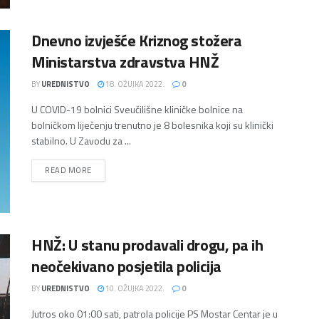
Dnevno izvješće Kriznog stožera
Ministarstva zdravstva HNŽ
BY
UREDNISTVO
18. OŽUJKA 2022.
0
U COVID-19 bolnici Sveučilišne kliničke bolnice na
bolničkom liječenju trenutno je 8 bolesnika koji su klinički
stabilno. U Zavodu za ...
DETAILS
READ MORE
HNŽ: U stanu prodavali drogu, pa ih
neočekivano posjetila policija
BY
UREDNISTVO
10. OŽUJKA 2022.
0
Jutros oko 01:00 sati, patrola policije PS Mostar Centar je u