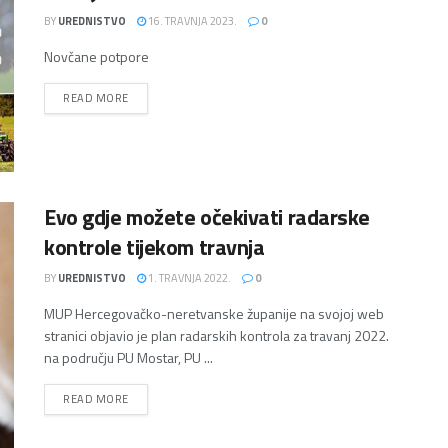
BY
UREDNISTVO
16. TRAVNJA 2023.
0
Novčane potpore
DETAILS
READ MORE
Evo gdje možete očekivati radarske
kontrole tijekom travnja
BY
UREDNISTVO
1. TRAVNJA 2022.
0
MUP Hercegovačko-neretvanske županije na svojoj web
stranici objavio je plan radarskih kontrola za travanj 2022.
na području PU Mostar, PU ...
DETAILS
READ MORE