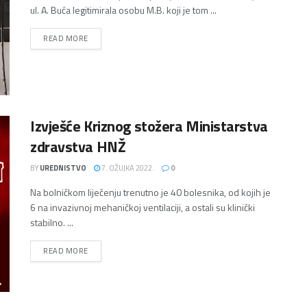
ul. A. Buća legitimirala osobu M.B. koji je tom ...
DETAILS
READ MORE
Izvješće Kriznog stožera Ministarstva
zdravstva HNŽ
BY
UREDNISTVO
7. OŽUJKA 2022.
0
Na bolničkom liječenju trenutno je 40 bolesnika, od kojih je
6 na invazivnoj mehaničkoj ventilaciji, a ostali su klinički
stabilno. ...
DETAILS
READ MORE