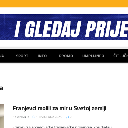
VA
SPORT
INFO
PROMO
UMRLI.INFO
ČITLUČ
a
Franjevci molili za mir u Svetoj zemlji
BY
UREDNIK
6. LISTOPADA 2025.
0
Franjevci Hercegovačke franjevačke provincije, koji djeluju u