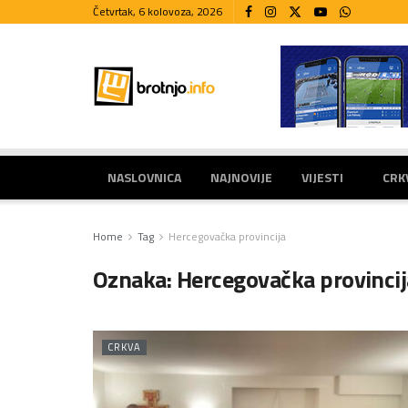
Četvrtak, 6 kolovoza, 2026
NASLOVNICA
NAJNOVIJE
VIJESTI
CRK
Home
Tag
Hercegovačka provincija
Oznaka:
Hercegovačka provincij
CRKVA