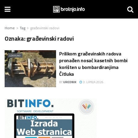
Home
Tag
građevinski radovi
Oznaka:
građevinski radovi
Prilikom građevinskih radova
LOKALNO
pronađen nosač kasetnih bombi
korišten u bombardiranjima
Čitluka
BY
UREDNIK
3. LIPNJA 2026.