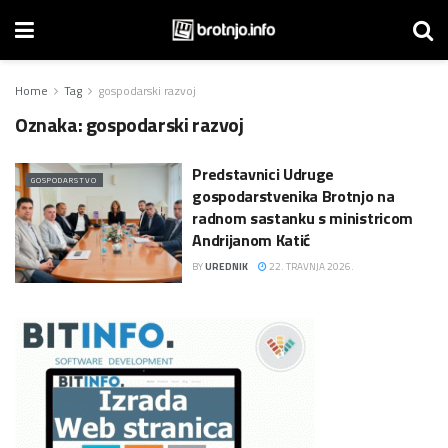
Home
Tag
gospodarski razvoj
Oznaka:
gospodarski razvoj
Predstavnici Udruge
GOSPODARSTVO
gospodarstvenika Brotnjo na
radnom sastanku s ministricom
Andrijanom Katić
BY
UREDNIK
22. TRAVNJA 2026.