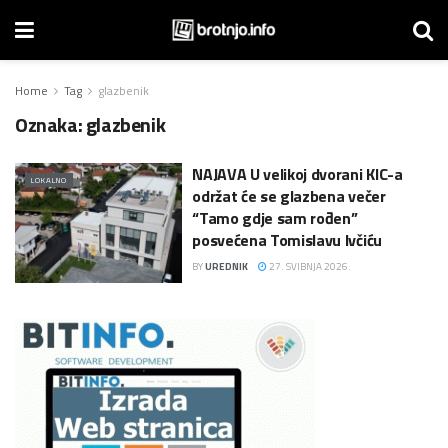
Home
Tag
glazbenik
Oznaka:
glazbenik
NAJAVA U velikoj dvorani KIC-a
LOKALNO
održat će se glazbena večer
“Tamo gdje sam rođen”
posvećena Tomislavu Ivčiću
BY
UREDNIK
27. SVIBNJA 2026.