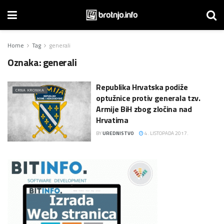
Home
Tag
generali
Oznaka:
generali
Republika Hrvatska podiže
CRNA KRONIKA
optužnice protiv generala tzv.
Armije BiH zbog zločina nad
Hrvatima
BY
UREDNISTVO
4. LISTOPADA 2017.