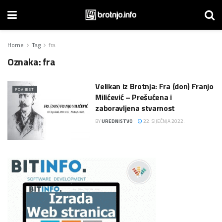
Home
Tag
fra
Oznaka:
fra
Velikan iz Brotnja: Fra (don) Franjo
POVIJEST
Milićević – Prešućena i
zaboravljena stvarnost
BY
UREDNISTVO
22. SIJEČNJA 2022.