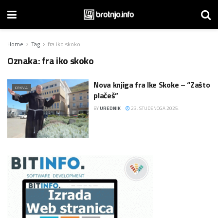
Home
Tag
fra iko skoko
Oznaka:
fra iko skoko
Nova knjiga fra Ike Skoke – “Zašto
CRKVA
plačeš”
BY
UREDNIK
23. STUDENOGA 2025.