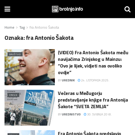
Home
Tag
fra Antonio Šakota
Oznaka:
fra Antonio Šakota
(VIDEO) Fra Antonio Šakota među
DRUŠTVO
navijačima Zrinjskog u Mainzu:
“Ovo je lijek, vidjeti nas ovoliko
ovdje”
BY
UREDNIK
24. LISTOPADA 2025.
Večeras u Međugorju
CRKVA
predstavljanje knjige fra Antonija
Šakote “SVETA ZEMLJA”
BY
UREDNISTVO
30. SVIBNJA 2018.
Fra Antonio Šakota predslavio