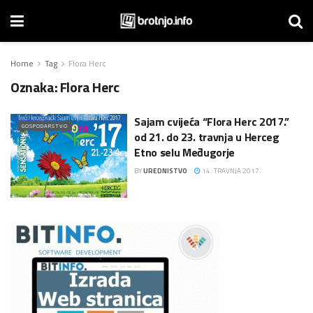
Home
Tag
Flora Herc
Oznaka:
Flora Herc
Sajam cvijeća “Flora Herc 2017.”
GOSPODARSTVO
od 21. do 23. travnja u Herceg
Etno selu Međugorje
BY
UREDNISTVO
14. TRAVNJA 2017.