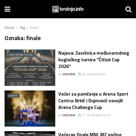
Home
Tag
finale
Oznaka:
finale
Najava: Završnica međunarodnog
DAN OPĆINE ČITLUK
kuglačkog turnira “Čitluk Cup
2026”
BY
UREDNIK
20. SVIBNJA 2026.
Večer za pamćenje u Arena Sport
SPORT
Centru: Brkić i Dujmović osvojili
Arena Challenge Cup
BY
UREDNIK
17. STUDENOGA 2025.
Večeras finale MNL MZ općine