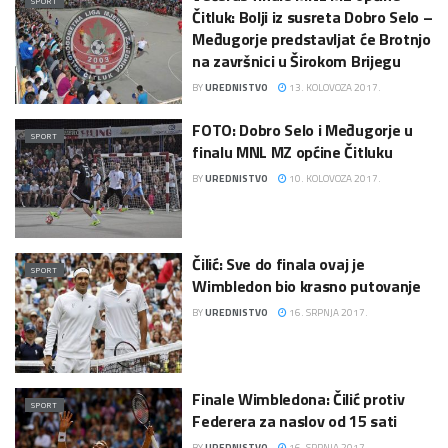
SPORT
Čitluk: Bolji iz susreta Dobro Selo –
Međugorje predstavljat će Brotnjo
na završnici u Širokom Brijegu
BY
UREDNISTVO
13. KOLOVOZA 2017.
FOTO: Dobro Selo i Međugorje u
SPORT
finalu MNL MZ općine Čitluku
BY
UREDNISTVO
10. KOLOVOZA 2017.
Čilić: Sve do finala ovaj je
SPORT
Wimbledon bio krasno putovanje
BY
UREDNISTVO
16. SRPNJA 2017.
Finale Wimbledona: Čilić protiv
SPORT
Federera za naslov od 15 sati
BY
UREDNISTVO
16. SRPNJA 2017.