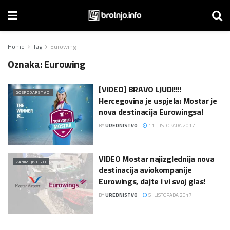
Home
Tag
Eurowing
Oznaka:
Eurowing
[VIDEO] BRAVO LJUDI!!!!
GOSPODARSTVO
Hercegovina je uspjela: Mostar je
nova destinacija Eurowingsa!
BY
UREDNISTVO
11. LISTOPADA 2017.
VIDEO Mostar najizglednija nova
ZANIMLJIVOSTI
destinacija aviokompanije
Eurowings, dajte i vi svoj glas!
BY
UREDNISTVO
5. LISTOPADA 2017.