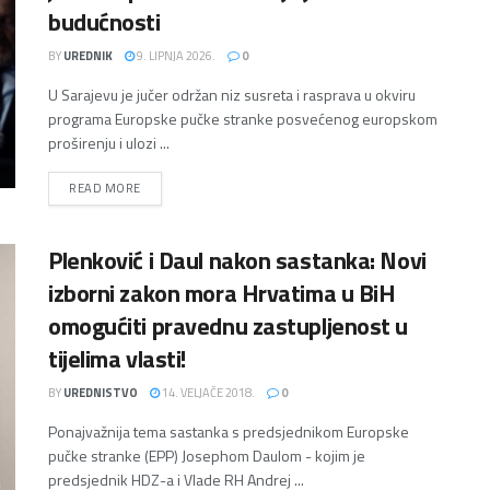
budućnosti
BY
UREDNIK
9. LIPNJA 2026.
0
U Sarajevu je jučer održan niz susreta i rasprava u okviru
programa Europske pučke stranke posvećenog europskom
proširenju i ulozi ...
DETAILS
READ MORE
Plenković i Daul nakon sastanka: Novi
izborni zakon mora Hrvatima u BiH
omogućiti pravednu zastupljenost u
tijelima vlasti!
BY
UREDNISTVO
14. VELJAČE 2018.
0
Ponajvažnija tema sastanka s predsjednikom Europske
pučke stranke (EPP) Josephom Daulom - kojim je
predsjednik HDZ-a i Vlade RH Andrej ...