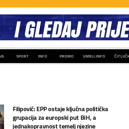
VA
SPORT
INFO
PROMO
UMRLI.INFO
ČITLUČ
Filipović: EPP ostaje ključna politička
grupacija za europski put BiH, a
jednakopravnost temelj njezine