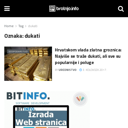
Home
Tag
dukati
Oznaka:
dukati
Hrvatskom vlada zlatna groznica:
GOSPODARSTVO
Najviše se traže dukati, ali sve su
popularnije i poluge
BY
UREDNISTVO
3. KOLOVOZA 2017.